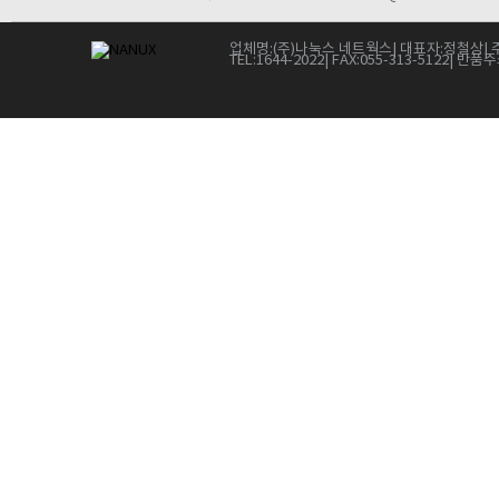
업체명:
(주)나눅스 네트웍스
| 대표자:
정철상
| 
TEL:
1644-2022
| FAX:
055-313-5122
| 반품주