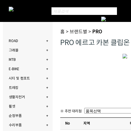
홈 > 브랜드별 >
PRO
PRO 에르고 카본 클립
ROAD
그래블
MTB
E-BIKE
시티 및 컴포트
트레킹
생활자전거
휠셋
※ 추천 대리점
순정부품
No
지역
수리부품