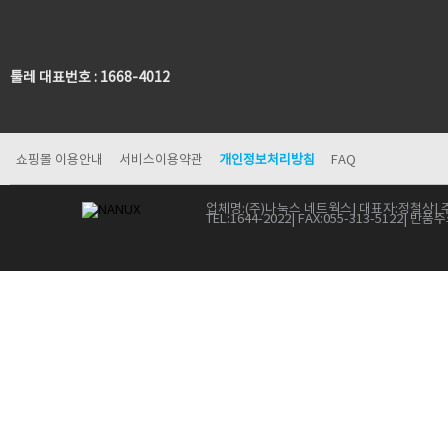
툴레 대표번호 : 1668-4012
쇼핑몰 이용안내
서비스이용약관
개인정보처리방침
FAQ
업체명:
(주)나눅스 네트웍스
| 대표자:
정철상
| 
TEL:
1644-2022
| FAX:
055-313-5122
| 반품주