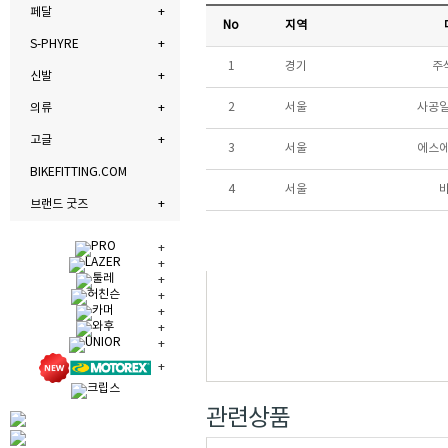
페달
No
지역
S-PHYRE
1
경기
주
신발
2
서울
사공일
의류
고글
3
서울
에스
BIKEFITTING.COM
4
서울
브랜드 굿즈
관련상품