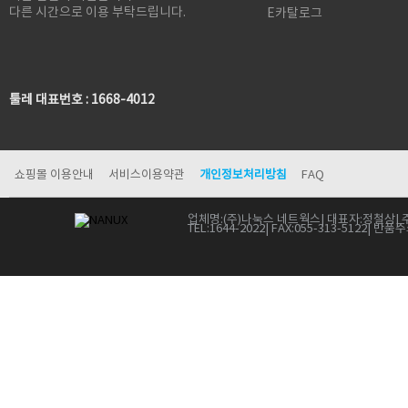
다른 시간으로 이용 부탁드립니다.
E카탈로그
툴레 대표번호 : 1668-4012
쇼핑몰 이용안내
서비스이용약관
개인정보처리방침
FAQ
업체명:
(주)나눅스 네트웍스
| 대표자:
정철상
| 
TEL:
1644-2022
| FAX:
055-313-5122
| 반품주