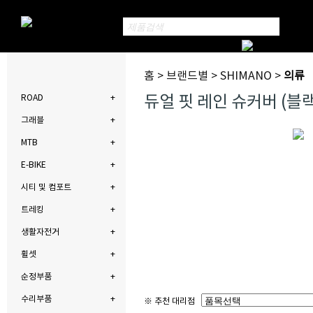
홈 > 브랜드별 > SHIMANO >
의류
듀얼 핏 레인 슈커버 (블
ROAD
그래블
MTB
E-BIKE
시티 및 컴포트
트레킹
생활자전거
휠셋
순정부품
수리부품
※ 추천 대리점