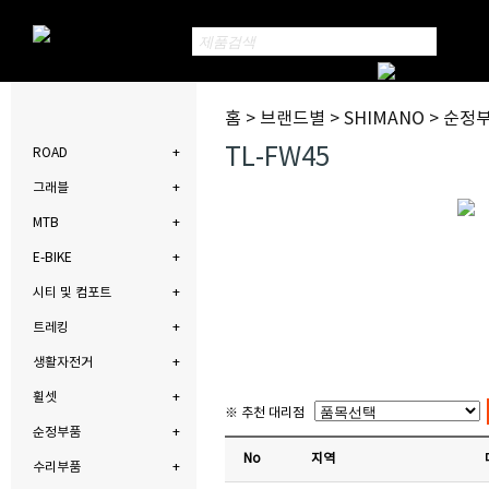
홈 > 브랜드별 > SHIMANO > 순정부
TL-FW45
ROAD
그래블
MTB
E-BIKE
시티 및 컴포트
트레킹
생활자전거
휠셋
※ 추천 대리점
순정부품
No
지역
수리부품