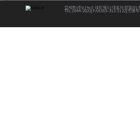
업체명:
(주)나눅스 네트웍스
| 대표자:
정철상
| 
TEL:
1644-2022
| FAX:
055-313-5122
| 반품주