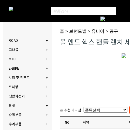
홈 > 브랜드별 > 유니어 > 공구
볼 엔드 헥스 핸들 렌치 세
ROAD
그래블
MTB
E-BIKE
시티 및 컴포트
트레킹
생활자전거
휠셋
※ 추천 대리점
순정부품
No
지역
수리부품