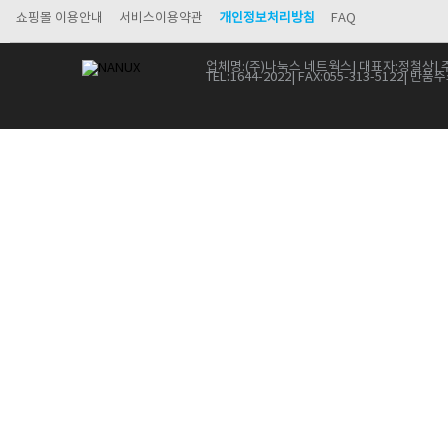
쇼핑몰 이용안내
서비스이용약관
개인정보처리방침
FAQ
업체명:
(주)나눅스 네트웍스
| 대표자:
정철상
| 
TEL:
1644-2022
| FAX:
055-313-5122
| 반품주