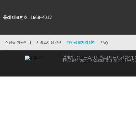
툴레 대표번호 : 1668-4012
쇼핑몰 이용안내
서비스이용약관
개인정보처리방침
FAQ
업체명:
(주)나눅스 네트웍스
| 대표자:
정철상
| 
TEL:
1644-2022
| FAX:
055-313-5122
| 반품주