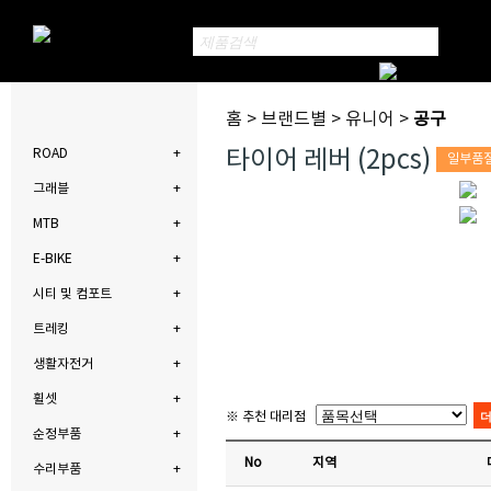
홈 > 브랜드별 > 유니어 >
공구
타이어 레버 (2pcs)
ROAD
일부품
그래블
MTB
E-BIKE
시티 및 컴포트
트레킹
생활자전거
휠셋
※ 추천 대리점
순정부품
No
지역
수리부품