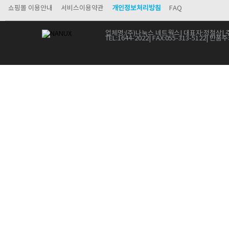
쇼핑몰 이용안내
서비스이용약관
개인정보처리방침
FAQ
업체명:
(주)나눅스 네트웍스
| 대표자:
정철상
| 
TEL:
1644-2022
| FAX:
055-313-5122
| 반품주