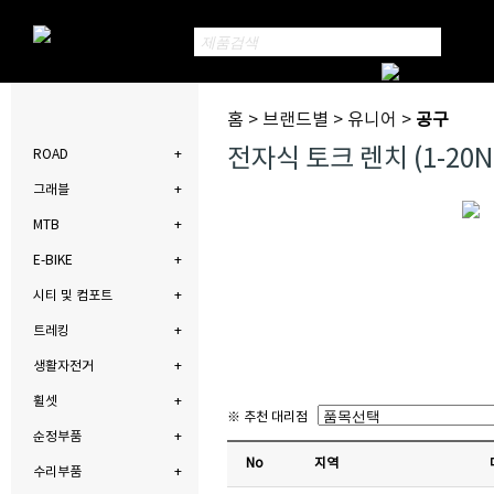
홈 > 브랜드별 > 유니어 >
공구
전자식 토크 렌치 (1-20N
ROAD
그래블
MTB
E-BIKE
시티 및 컴포트
트레킹
생활자전거
휠셋
※ 추천 대리점
순정부품
No
지역
수리부품