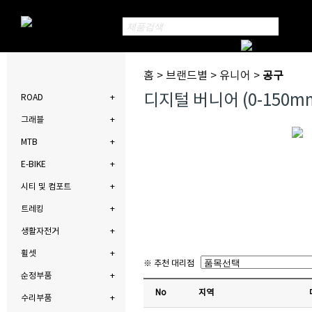
홈 > 브랜드별 > 유니어 >
공구
디지털 버니어 (0-150mm
ROAD
그래블
MTB
E-BIKE
시티 및 컴포트
트레킹
생활자전거
휠셋
※ 추천 대리점
순정부품
No
지역
수리부품