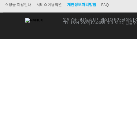
쇼핑몰 이용안내
서비스이용약관
개인정보처리방침
FAQ
업체명:
(주)나눅스 네트웍스
| 대표자:
정철상
| 
TEL:
1644-2022
| FAX:
055-313-5122
| 반품주