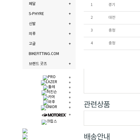
페달
1
경기
S-PHYRE
2
대전
신발
3
충청
의류
4
충청
고글
BIKEFITTING.COM
브랜드 굿즈
관련상품
배송안내