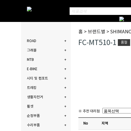
홈 > 브랜드별 > SHIMAN
FC-MT510-1
ROAD
품절
그래블
MTB
E-BIKE
시티 및 컴포트
트레킹
생활자전거
휠셋
※ 추천 대리점
순정부품
No
지역
수리부품