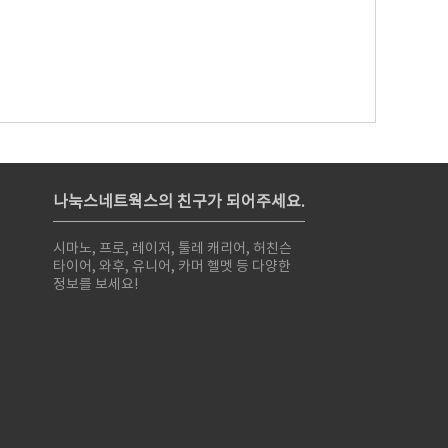
나눅스네트웍스의 친구가 되어주세요.
시마노, 프로, 레이저, 툴레 캐리어, 허친슨
타이어, 와후, 유니어, 카머 헬멧 등 다양한
정보를 보세요!