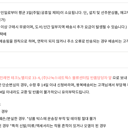
 확인일로부터 평균 3일(주말/공휴일 제외)이 소요됩니다. 단, 설치 및 선주문상품, 재
불가)
,000원 이상 구매시 무료이며, 도서/산간 일부지역 배송시 추가 요금이 발생될 수 있습니다.)
동택배
배송됨을 원칙으로 하며, 연락이 되지 않거나 주소 오류로 반송되는 경우 배송비는 고
진례면 테크노밸리로 33-4, (주)나눅스네트웍스 물류센터팀 반품담당자 앞
으로 보내
한 단순변심의 경우, 수령 후 14일 이내 신청바라며, 왕복배송비는 고객님께서 부담해 
, 14일 이내라도 교환 및 반품이 불가하오니 유의부탁드립니다.
:
한 경우
훼손/분실한 경우. *상품 박스에 운송장 부착 및 테이핑 절대 불가
된 경우 *특히 신발/의류/액세서리는 착용 흔적이 있거나 오염이 된 경우