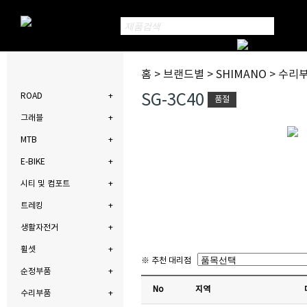
홈 > 브랜드별 > SHIMANO > 수리
SG-3C40
ROAD
품절
그래블
MTB
E-BIKE
시티 및 컴포트
트레킹
생활자전거
휠셋
※ 추천 대리점
순정부품
No
지역
수리부품