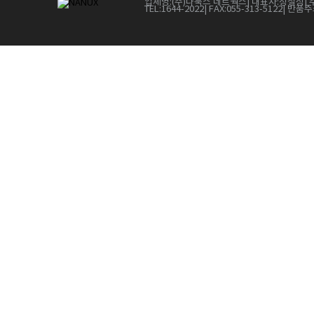
업체명:
(주)나눅스 네트웍스
| 대표자:
정철상
| 
TEL:
1644-2022
| FAX:
055-313-5122
| 반품주