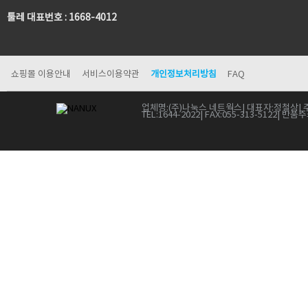
툴레 대표번호 : 1668-4012
쇼핑몰 이용안내
서비스이용약관
개인정보처리방침
FAQ
업체명:
(주)나눅스 네트웍스
| 대표자:
정철상
| 
TEL:
1644-2022
| FAX:
055-313-5122
| 반품주