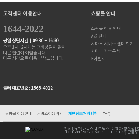
고객센터 이용안내
쇼핑몰 안내
1644-2022
쇼핑몰 이용 안내
A/S 안내
평일 상담시간ㅣ09:30 ~ 16:30
시마노 서비스 센터 찾기
오후 1시~2시에는 전화상담이 많아
시마노 기술문서
빠른 연결이 어렵습니다.
다른 시간으로 이용 부탁드립니다.
E카탈로그
툴레 대표번호 : 1668-4012
쇼핑몰 이용안내
서비스이용약관
개인정보처리방침
FAQ
업체명:
(주)나눅스 네트웍스
| 대표자:
정철상
| 
TEL:
1644-2022
| FAX:
055-313-5122
| 반품주