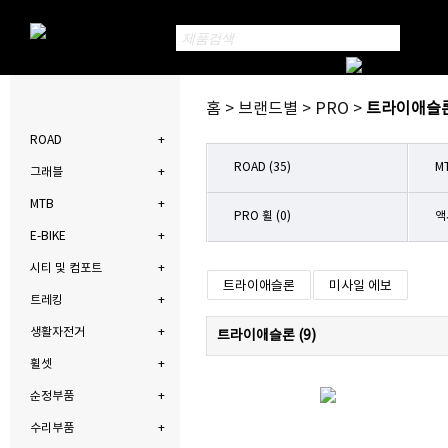
홈 > 브랜드별 > PRO >
트라이애슬
ROAD
ROAD (35)
MT
그래블
MTB
PRO 휠 (0)
액
E-BIKE
시티 및 컴포트
트라이애슬론
미사일 에보
트레킹
생활자전거
트라이애슬론 (
9
)
휠셋
순정부품
수리부품