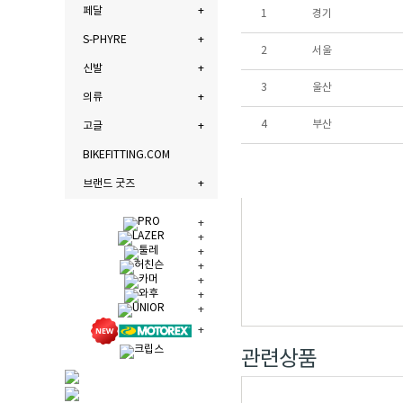
페달
1
경기
S-PHYRE
2
서울
신발
3
울산
의류
4
부산
고글
BIKEFITTING.COM
브랜드 굿즈
관련상품