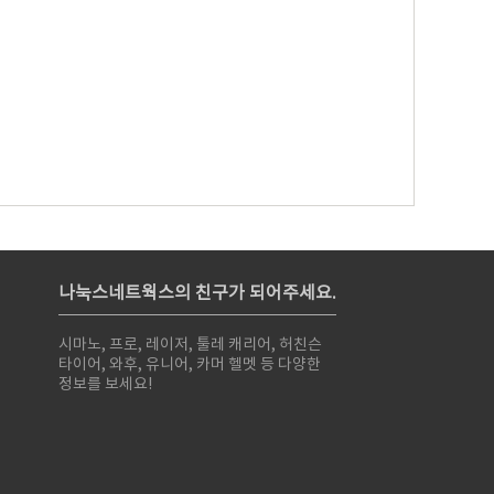
나눅스네트웍스의 친구가 되어주세요.
시마노, 프로, 레이저, 툴레 캐리어, 허친슨
타이어, 와후, 유니어, 카머 헬멧 등 다양한
정보를 보세요!