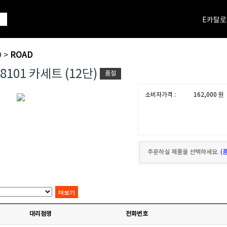
E카탈로
 >
ROAD
R8101 카세트 (12단)
품절
소비자가격 :
162,000
원
주문하실 제품을 선택하세요.
(
대리점명
전화번호