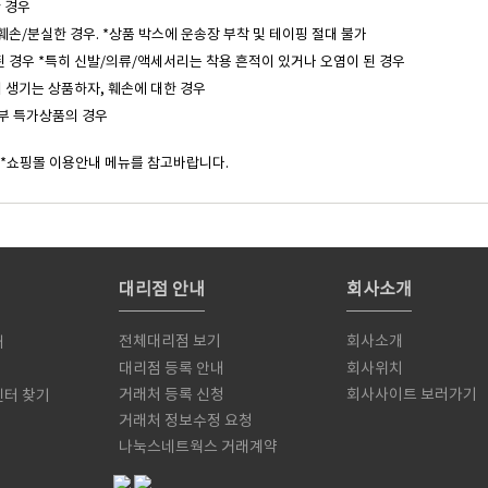
한 경우
훼손/분실한 경우. *상품 박스에 운송장 부착 및 테이핑 절대 불가
된 경우 *특히 신발/의류/액세서리는 착용 흔적이 있거나 오염이 된 경우
 생기는 상품하자, 훼손에 대한 경우
일부 특가상품의 경우
 *쇼핑몰 이용안내 메뉴를 참고바랍니다.
대리점 안내
회사소개
전체대리점 보기
회사소개
내
대리점 등록 안내
회사위치
거래처 등록 신청
회사사이트 보러가기
센터 찾기
거래처 정보수정 요청
서
나눅스네트웍스 거래계약