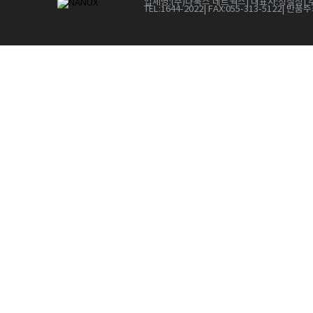
업체명:
(주)나눅스 네트웍스
| 대표자:
정철상
| 
TEL:
1644-2022
| FAX:
055-313-5122
| 반품주