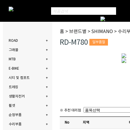
홈 > 브랜드별 > SHIMANO > 수리
RD-M780
ROAD
일부품절
그래블
MTB
E-BIKE
시티 및 컴포트
트레킹
생활자전거
휠셋
※ 추천 대리점
순정부품
No
지역
수리부품