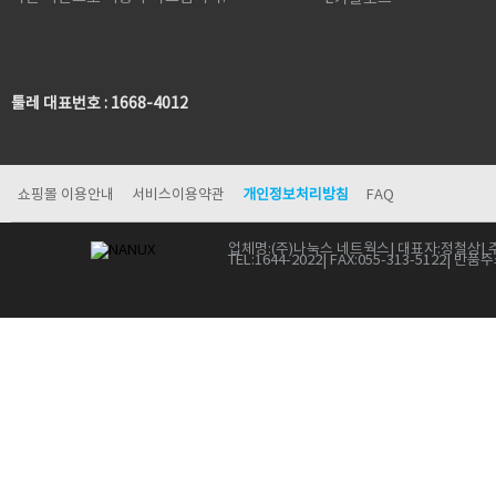
툴레 대표번호 : 1668-4012
쇼핑몰 이용안내
서비스이용약관
개인정보처리방침
FAQ
업체명:
(주)나눅스 네트웍스
| 대표자:
정철상
| 
TEL:
1644-2022
| FAX:
055-313-5122
| 반품주