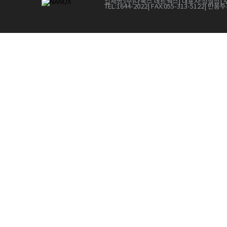
업체명:
(주)나눅스 네트웍스
| 대표자:
정철상
| 
TEL:
1644-2022
| FAX:
055-313-5122
| 반품주