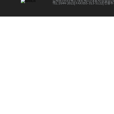
업체명:
(주)나눅스 네트웍스
| 대표자:
정철상
| 
TEL:
1644-2022
| FAX:
055-313-5122
| 반품주