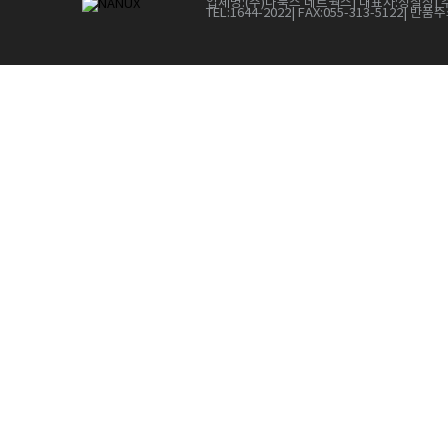
업체명:
(주)나눅스 네트웍스
| 대표자:
정철상
| 
TEL:
1644-2022
| FAX:
055-313-5122
| 반품주