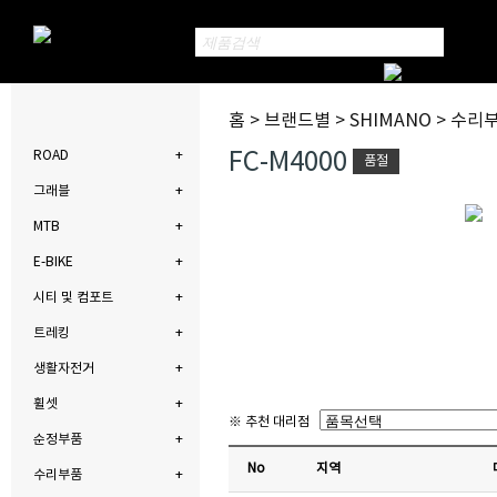
홈 > 브랜드별 > SHIMANO > 수리
FC-M4000
ROAD
품절
그래블
MTB
E-BIKE
시티 및 컴포트
트레킹
생활자전거
휠셋
※ 추천 대리점
순정부품
No
지역
수리부품