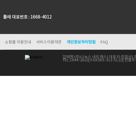
툴레 대표번호 : 1668-4012
쇼핑몰 이용안내
서비스이용약관
개인정보처리방침
FAQ
업체명:
(주)나눅스 네트웍스
| 대표자:
정철상
| 
TEL:
1644-2022
| FAX:
055-313-5122
| 반품주