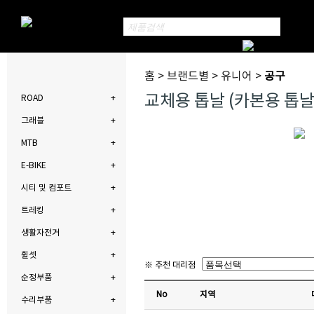
홈 > 브랜드별 > 유니어 >
공구
교체용 톱날 (카본용 톱날 
ROAD
그래블
MTB
E-BIKE
시티 및 컴포트
트레킹
생활자전거
휠셋
※ 추천 대리점
순정부품
No
지역
수리부품