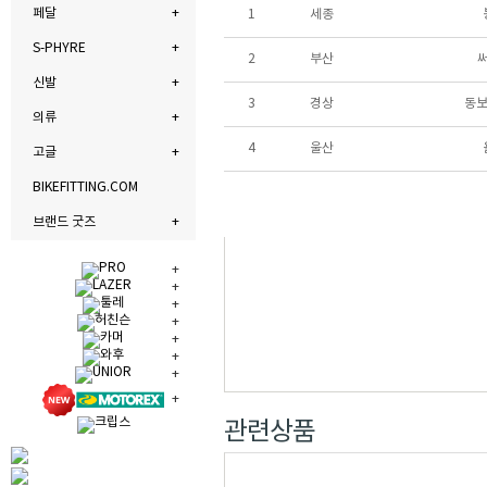
페달
1
세종
S-PHYRE
2
부산
신발
3
경상
동보
의류
4
울산
고글
BIKEFITTING.COM
브랜드 굿즈
관련상품