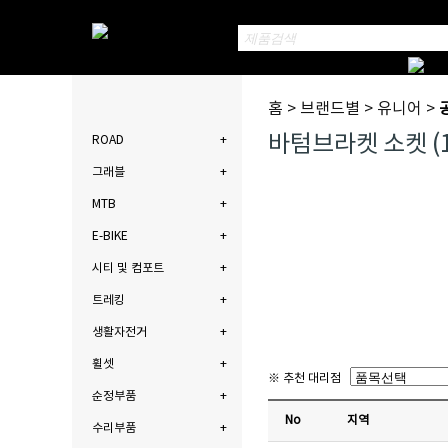
홈 > 브랜드별 > 유니어 >
바텀브라켓 소켓 (16
ROAD
그래블
MTB
E-BIKE
시티 및 컴포트
트레킹
생활자전거
휠셋
※ 추천 대리점
순정부품
No
지역
수리부품