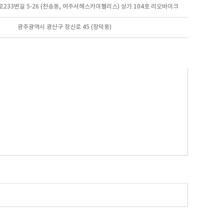
233번길 5-26 (천송동, 여주서해스카이팰리스) 상가 104호 리오바이크
광주광역시 광산구 장신로 45 (장덕동)