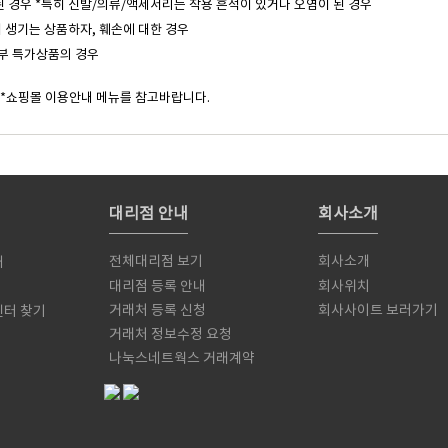
된 경우 *특히 신발/의류/액세서리는 착용 흔적이 있거나 오염이 된 경우
 생기는 상품하자, 훼손에 대한 경우
일부 특가상품의 경우
 *쇼핑몰 이용안내 메뉴를 참고바랍니다.
대리점 안내
회사소개
전체대리점 보기
회사소개
내
대리점 등록 안내
회사위치
거래처 등록 신청
회사사이트 보러가기
센터 찾기
거래처 정보수정 요청
서
나눅스네트웍스 거래계약