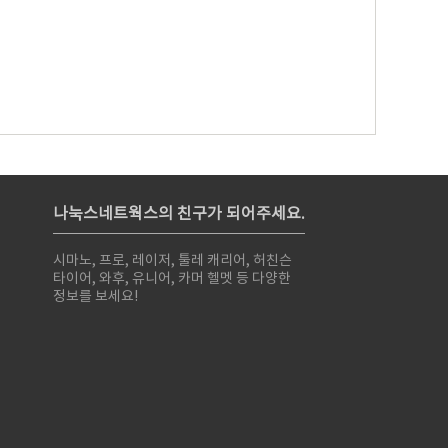
나눅스네트웍스의 친구가 되어주세요.
시마노, 프로, 레이저, 툴레 캐리어, 허친슨
타이어, 와후, 유니어, 카머 헬멧 등 다양한
정보를 보세요!