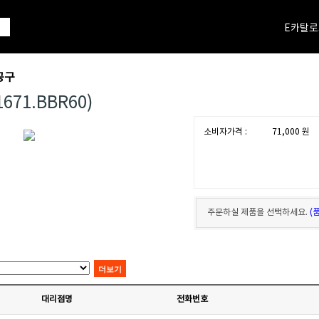
E카탈로
공구
71.BBR60)
소비자가격 :
71,000
원
주문하실 제품을 선택하세요.
(
대리점명
전화번호