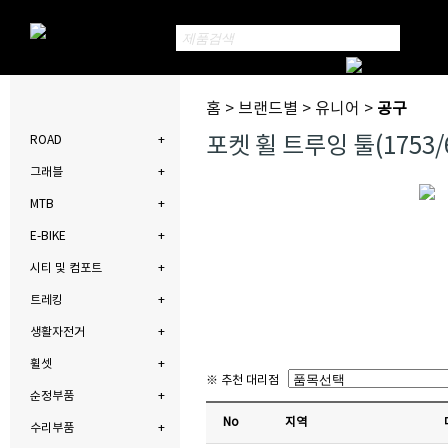
홈 > 브랜드별 > 유니어 >
공구
포켓 휠 트루잉 툴(1753/
ROAD
그래블
MTB
E-BIKE
시티 및 컴포트
트레킹
생활자전거
휠셋
※ 추천 대리점
순정부품
No
지역
수리부품