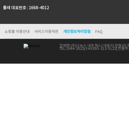
툴레 대표번호 : 1668-4012
쇼핑몰 이용안내
서비스이용약관
개인정보처리방침
FAQ
업체명:
(주)나눅스 네트웍스
| 대표자:
정철상
| 
TEL:
1644-2022
| FAX:
055-313-5122
| 반품주