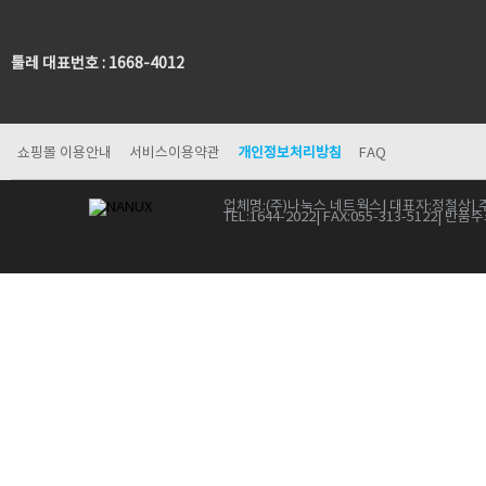
툴레 대표번호 : 1668-4012
쇼핑몰 이용안내
서비스이용약관
개인정보처리방침
FAQ
업체명:
(주)나눅스 네트웍스
| 대표자:
정철상
| 
TEL:
1644-2022
| FAX:
055-313-5122
| 반품주