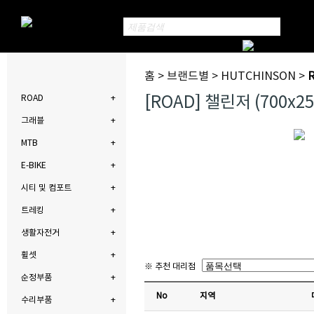
홈 > 브랜드별 > HUTCHINSON >
[ROAD] 챌린저 (700
ROAD
그래블
MTB
E-BIKE
시티 및 컴포트
트레킹
생활자전거
휠셋
※ 추천 대리점
순정부품
No
지역
수리부품