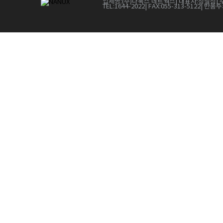
업체명:
(주)나눅스 네트웍스
| 대표자:
정철상
| 
TEL:
1644-2022
| FAX:
055-313-5122
| 반품주